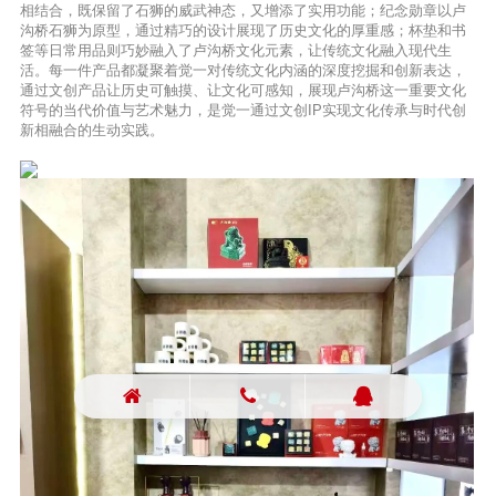
相结合，既保留了石狮的威武神态，又增添了实用功能；纪念勋章以卢
沟桥石狮为原型，通过精巧的设计展现了历史文化的厚重感；杯垫和书
签等日常用品则巧妙融入了卢沟桥文化元素，让传统文化融入现代生
活。每一件产品都凝聚着觉一对传统文化内涵的深度挖掘和创新表达，
通过文创产品让历史可触摸、让文化可感知，展现卢沟桥这一重要文化
符号的当代价值与艺术魅力，是觉一通过文创IP实现文化传承与时代创
新相融合的生动实践。