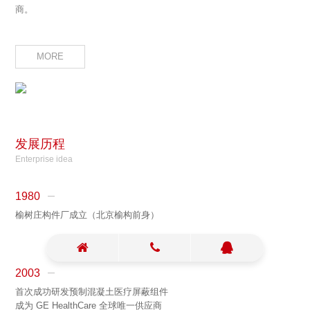
商。
MORE
发展历程
Enterprise idea
1980
榆树庄构件厂成立（北京榆构前身）
榆树庄大队根据当时国家鼓励农民发展乡镇企业、搞活经济的政策，结
合当地丰富的砂石资源，投资一万五千元成立了水泥构件厂，委派周德
祥负责筹备工作，开始生产最简单的水构件 — 马路牙子和九格方砖。
2003
当时的生产条件非常简陋，除一台压力机外，小推车、铁锹及抹子是最
首次成功研发预制混凝土医疗屏蔽组件
主要的生产工具，依靠人推肩扛方式组织生产。
成为 GE HealthCare 全球唯一供应商