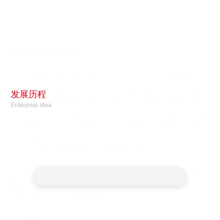
北京榆构有限公司
北京榆构集团自1980年成立至今，近50年来专注于预制混凝土领
域。现已拥有8家独立法人子公司，是以预制混凝土“研发设计一智能装
备一工厂生产一智慧运营”为核心产业链的一体化集团。形成了以预制
发展历程
业务为核心，集预制混凝土工程技术研发、方案设计、装备制造、预制
Enterprise idea
构件和预拌产品供应、装配施工为一体的业务布局。集团技术力量雄
厚，主编或参编了多项国家标准和图集，“十一五”“十二五”“十三五”“十
四五”期间主持了多项国家重大专项课题研究工作，推动了行业的技术
进步。经过近50年的探索和积累，北京榆构已发展成为我国预制混凝
土行业的领军品牌，致力于成为专业的预制混凝土整体解决方案服务
商。
1980
榆树庄构件厂成立（北京榆构前身）
MORE
榆树庄大队根据当时国家鼓励农民发展乡镇企业、搞活经济的政策，结