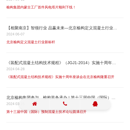
榆构集团内蒙古工厂首件风电塔片顺利下线！
【相聚南京】智领行业 品赢未来—北京榆构定义混凝土行业新标杆
2024
06-07
北京榆构定义混凝土行业新标杆
《装配式混凝土结构技术规程》（JGJ1-2014）实施十周年座谈会在北京榆构隆重召开
2024
04-28
《装配式混凝土结构技术规程》实施十周年座谈会在北京榆构隆重召开
北京榆构集团参与、榆构装备承办 | 第十三届中国（国际）预制混凝土技术论坛圆满召开
2024
03-25
第十三届中国（国际）预制混凝土技术论坛圆满召开