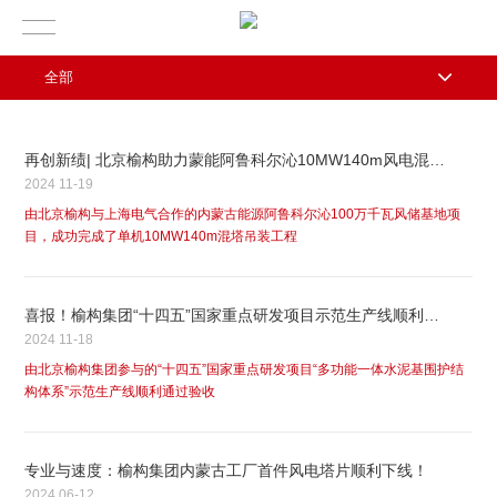
全部
再创新绩| 北京榆构助力蒙能阿鲁科尔沁10MW140m风电混塔项目圆满落地
2024
11-19
由北京榆构与上海电气合作的内蒙古能源阿鲁科尔沁100万千瓦风储基地项
目，成功完成了单机10MW140m混塔吊装工程
喜报！榆构集团“十四五”国家重点研发项目示范生产线顺利通过验收！
2024
11-18
由北京榆构集团参与的“十四五”国家重点研发项目“多功能一体水泥基围护结
构体系”示范生产线顺利通过验收
专业与速度：榆构集团内蒙古工厂首件风电塔片顺利下线！
2024
06-12